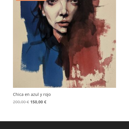
Chica en azul y rojo
El
El
200,00
€
150,00
€
precio
precio
original
actual
era:
es:
200,00 €.
150,00 €.