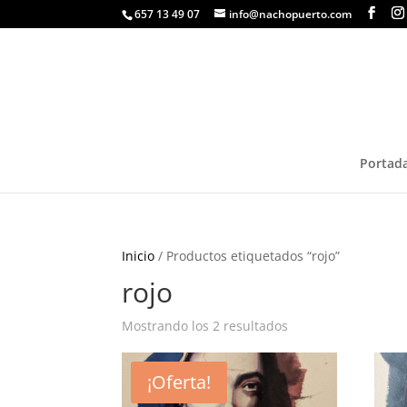
657 13 49 07
info@nachopuerto.com
Portad
Inicio
/ Productos etiquetados “rojo”
rojo
Ordenado
Mostrando los 2 resultados
por
los
¡Oferta!
últimos