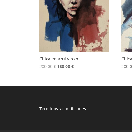
Chica en azul y rojo
Chica
El
El
200,00
€
150,00
€
200,
precio
precio
original
actual
era:
es:
200,00 €.
150,00 €.
T
érminos y condiciones