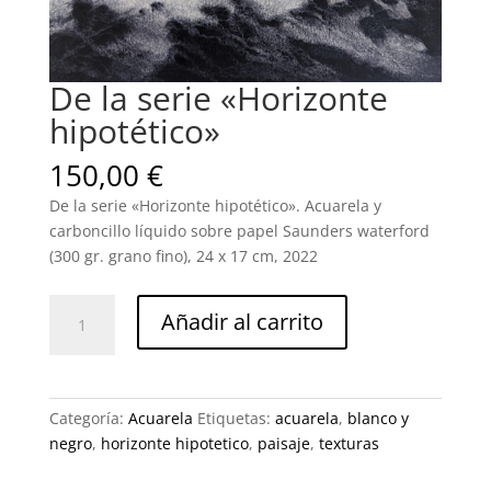
De la serie «Horizonte
hipotético»
150,00
€
De la serie «Horizonte hipotético». Acuarela y
carboncillo líquido sobre papel Saunders waterford
(300 gr. grano fino), 24 x 17 cm, 2022
De
Añadir al carrito
la
serie
"Horizonte
hipotético"
Categoría:
Acuarela
Etiquetas:
acuarela
,
blanco y
cantidad
negro
,
horizonte hipotetico
,
paisaje
,
texturas