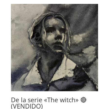
De la serie «The witch» 🔴
(VENDIDO)