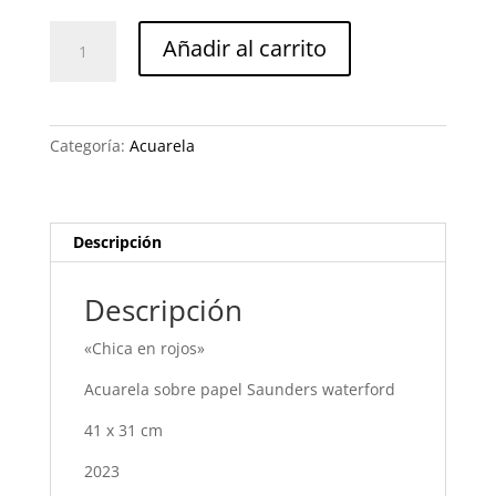
Chica
Añadir al carrito
en
rojos
cantidad
Categoría:
Acuarela
Descripción
Descripción
«Chica en rojos»
Acuarela sobre papel Saunders waterford
41 x 31 cm
2023