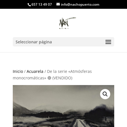
657 13 49 07
info@nachopuerto.com
Seleccionar página
Inicio
/
Acuarela
/ De la serie «Atmósferas
monocromáticas» 🔴 (VENDIDO)