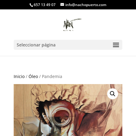
657 13 49 07
info@nachopuerto.com
Seleccionar página
Inicio
/
Óleo
/ Pandemia