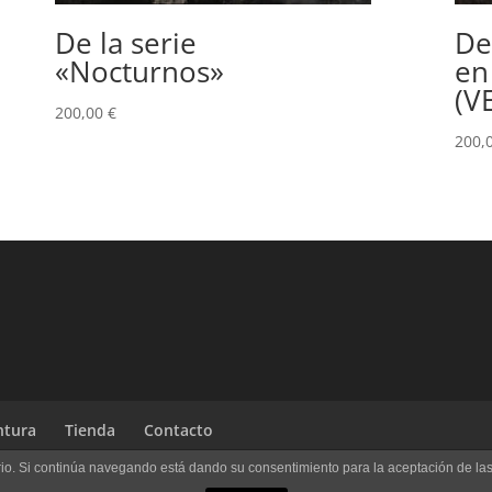
De la serie
De
«Nocturnos»
en
(V
200,00
€
200,
ntura
Tienda
Contacto
uario. Si continúa navegando está dando su consentimiento para la aceptación de l