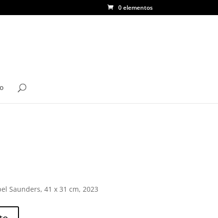
0 elementos
to
pel Saunders, 41 x 31 cm, 2023