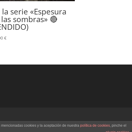
 la serie «Espesura
 las sombras» 🔴
ENDIDO)
00
€
as mencionadas cookies y la aceptación de nuestra
política de cookies
, pinche el