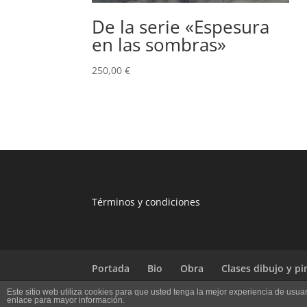
De la serie «Espesura
en las sombras»
250,00
€
T
érminos y condiciones
Portada
Bio
Obra
Clases dibujo y pi
Este sitio web utiliza cookies para que usted tenga la mejor experiencia de us
enlace para mayor información.
Diseñado por
Comunica+