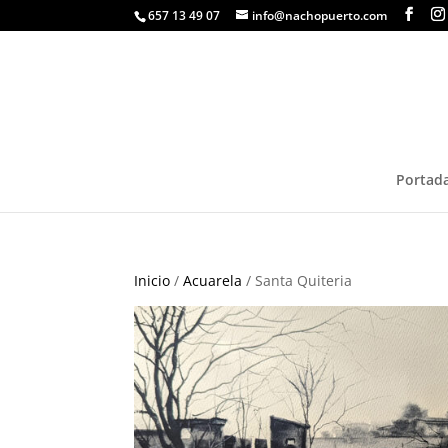
657 13 49 07
info@nachopuerto.com
Portad
Inicio
/
Acuarela
/ Santa Quiteria